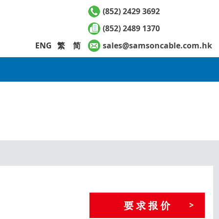
(852) 2429 3692
(852) 2489 1370
ENG
繁
简
sales@samsoncable.com.hk