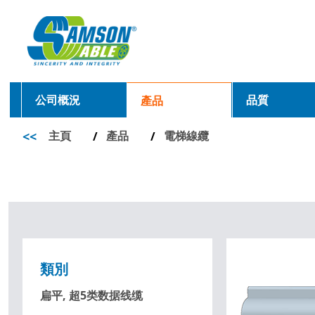
公司概況
品質
產品
<<
主頁
產品
電梯線纜
/
/
類別
扁平, 超5类数据线缆