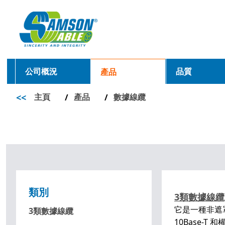
公司概況
品質
產品
<<
主頁
產品
數據線纜
/
/
類別
3類數據線纜
它是一種非遮
3類數據線纜
10Base-T