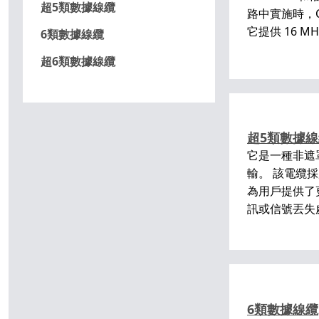
超5類數據線纜
路中實施時，
它提供 16
6類數據線纜
超6類數據線纜
超5類數據
它是一種非遮罩
輸。 該電纜
為用戶提供了更
訊或信號丟失
6類數據線纜