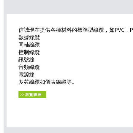
信誠現在提供各種材料的標準型線纜，如PVC，PP
數據線纜
同軸線纜
控制線纜
訊號線
音頻線纜
電源線
多芯線纜如儀表線纜等。