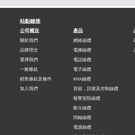
站點鏈接
公司概況
產品
關於我們
網絡線纜
品牌理念
電梯線纜
選擇我們
電話線纜
一般條款
電子線纜
銷售條款及條件
KNX線纜
加入我們
音頻，訊號及控制線纜
報警安防線纜
耐火線纜
同軸線纜
電源線纜