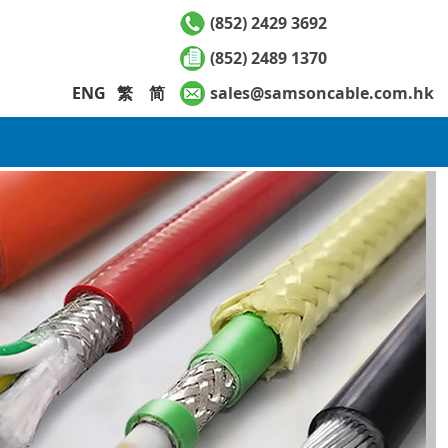
(852) 2429 3692
(852) 2489 1370
ENG
繁
简
sales@samsoncable.com.hk