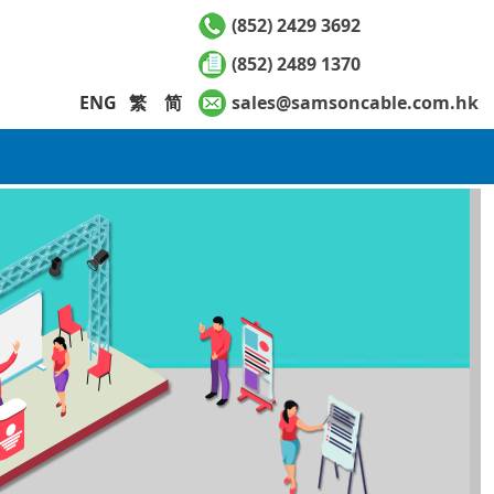
(852) 2429 3692
(852) 2489 1370
ENG
繁
简
sales@samsoncable.com.hk