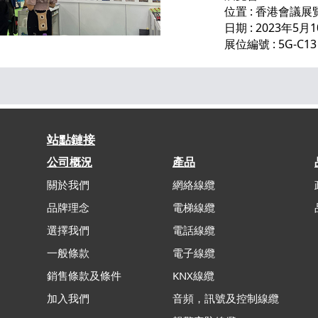
位置 : 香港會議
日期 : 2023年5月1
展位編號 : 5G-C13
站點鏈接
公司概況
產品
關於我們
網絡線纜
品牌理念
電梯線纜
選擇我們
電話線纜
一般條款
電子線纜
銷售條款及條件
KNX線纜
加入我們
音頻，訊號及控制線纜