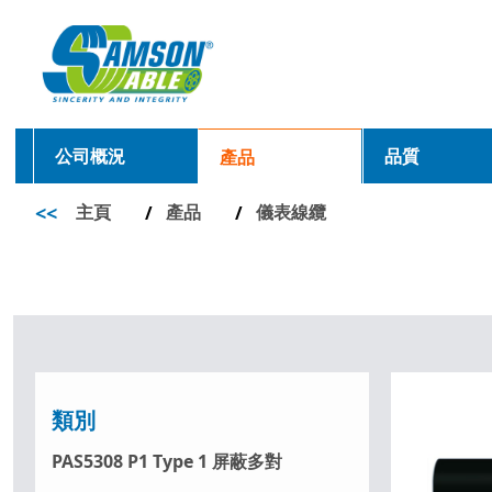
公司概況
品質
產品
<<
主頁
產品
儀表線纜
/
/
類別
PAS5308 P1 Type 1 屏蔽多對